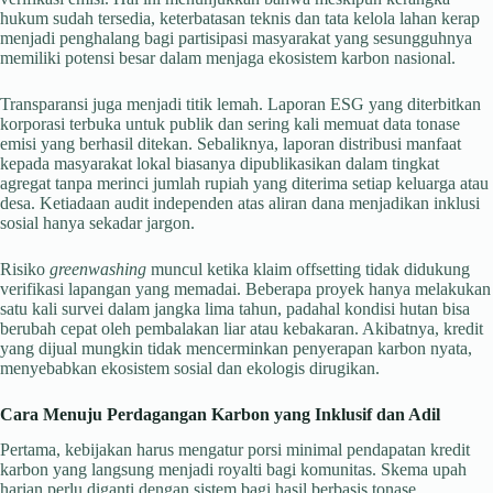
hukum sudah tersedia, keterbatasan teknis dan tata kelola lahan kerap
menjadi penghalang bagi partisipasi masyarakat yang sesungguhnya
memiliki potensi besar dalam menjaga ekosistem karbon nasional.
Transparansi juga menjadi titik lemah. Laporan ESG yang diterbitkan
korporasi terbuka untuk publik dan sering kali memuat data tonase
emisi yang berhasil ditekan. Sebaliknya, laporan distribusi manfaat
kepada masyarakat lokal biasanya dipublikasikan dalam tingkat
agregat tanpa merinci jumlah rupiah yang diterima setiap keluarga atau
desa. Ketiadaan audit independen atas aliran dana menjadikan inklusi
sosial hanya sekadar jargon.
Risiko
greenwashing
muncul ketika klaim offsetting tidak didukung
verifikasi lapangan yang memadai. Beberapa proyek hanya melakukan
satu kali survei dalam jangka lima tahun, padahal kondisi hutan bisa
berubah cepat oleh pembalakan liar atau kebakaran. Akibatnya, kredit
yang dijual mungkin tidak mencerminkan penyerapan karbon nyata,
menyebabkan ekosistem sosial dan ekologis dirugikan.
Cara
Menuju Perdagangan Karbon yang Inklusif dan Adil
Pertama, kebijakan harus mengatur porsi minimal pendapatan kredit
karbon yang langsung menjadi royalti bagi komunitas. Skema upah
harian perlu diganti dengan sistem bagi hasil berbasis tonase