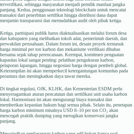
terverifikasi, sehingga masyarakat menjadi pemilik manfaat jangka
panjang. Kedua, penggunaan teknologi blockchain untuk mencatat
transaksi dari penerbitan sertifikat hingga distribusi dana dapat
menjamin transparansi dan memudahkan audit oleh pihak ketiga.
Ketiga, partisipasi publik harus diaktualisasikan melalui forum desa
dan kabupaten yang melibatkan tokoh adat, pemerintah daerah, dan
perwakilan perusahaan. Dalam forum ini, desain proyek termasuk
harga minimal per ton karbon dan mekanisme verifikasi dibahas
bersama sejak tahap perencanaan. Keempat, komitmen penguatan
kapasitas lokal sangat penting: pelatihan pengukuran karbon,
pelaporan lapangan, hingga negosiasi harga dengan pembeli global.
Keterampilan ini akan memperkecil ketergantungan komunitas pada
perantara dan meningkatkan daya tawar mereka.
Di tingkat regulasi, OJK, KLHK, dan Kementerian ESDM perlu
menyeragamkan aturan pencatatan dan sertifikasi unit usaha karbon
lokal. Harmonisasi ini akan mengurangi biaya transaksi dan
memberikan kepastian hukum bagi semua pihak. Selain itu, penetapan
harga karbon minimum misalnya USD 8–10 per ton CO₂ akan
mencegah praktik dumping yang merugikan konservasi jangka
panjang.
Mewujudkan perdagangan karbon yang adil bukan hanya soal