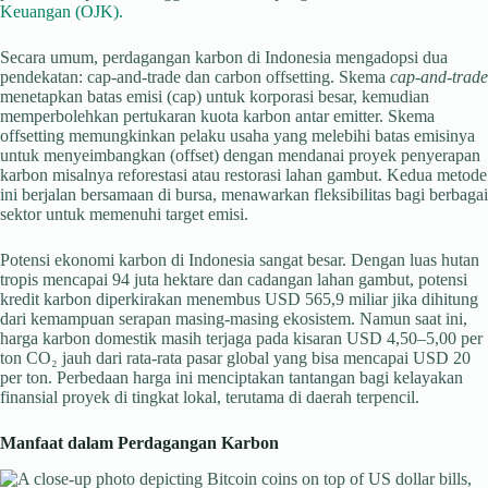
Keuangan (OJK).
Secara umum, perdagangan karbon di Indonesia mengadopsi dua
pendekatan: cap-and-trade dan carbon offsetting. Skema
cap-and-trade
menetapkan batas emisi (cap) untuk korporasi besar, kemudian
memperbolehkan pertukaran kuota karbon antar emitter. Skema
offsetting memungkinkan pelaku usaha yang melebihi batas emisinya
untuk menyeimbangkan (offset) dengan mendanai proyek penyerapan
karbon misalnya reforestasi atau restorasi lahan gambut. Kedua metode
ini berjalan bersamaan di bursa, menawarkan fleksibilitas bagi berbagai
sektor untuk memenuhi target emisi.
Potensi ekonomi karbon di Indonesia sangat besar. Dengan luas hutan
tropis mencapai 94 juta hektare dan cadangan lahan gambut, potensi
kredit karbon diperkirakan menembus USD 565,9 miliar jika dihitung
dari kemampuan serapan masing-masing ekosistem. Namun saat ini,
harga karbon domestik masih terjaga pada kisaran USD 4,50–5,00 per
ton CO₂ jauh dari rata-rata pasar global yang bisa mencapai USD 20
per ton. Perbedaan harga ini menciptakan tantangan bagi kelayakan
finansial proyek di tingkat lokal, terutama di daerah terpencil.
Manfaat dalam Perdagangan Karbon