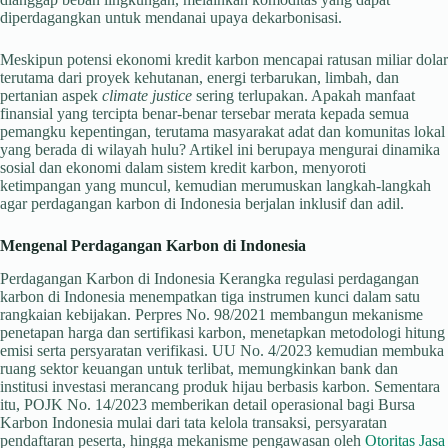
diperdagangkan untuk mendanai upaya dekarbonisasi.
Meskipun potensi ekonomi kredit karbon mencapai ratusan miliar dolar
terutama dari proyek kehutanan, energi terbarukan, limbah, dan
pertanian aspek
climate justice
sering terlupakan. Apakah manfaat
finansial yang tercipta benar-benar tersebar merata kepada semua
pemangku kepentingan, terutama masyarakat adat dan komunitas lokal
yang berada di wilayah hulu? Artikel ini berupaya mengurai dinamika
sosial dan ekonomi dalam sistem kredit karbon, menyoroti
ketimpangan yang muncul, kemudian merumuskan langkah-langkah
agar perdagangan karbon di Indonesia berjalan inklusif dan adil.
Mengenal Perdagangan Karbon di Indonesia
Perdagangan Karbon di Indonesia Kerangka regulasi perdagangan
karbon di Indonesia menempatkan tiga instrumen kunci dalam satu
rangkaian kebijakan. Perpres No. 98/2021 membangun mekanisme
penetapan harga dan sertifikasi karbon, menetapkan metodologi hitung
emisi serta persyaratan verifikasi. UU No. 4/2023 kemudian membuka
ruang sektor keuangan untuk terlibat, memungkinkan bank dan
institusi investasi merancang produk hijau berbasis karbon. Sementara
itu, POJK No. 14/2023 memberikan detail operasional bagi Bursa
Karbon Indonesia mulai dari tata kelola transaksi, persyaratan
pendaftaran peserta, hingga mekanisme pengawasan oleh
Otoritas Jasa