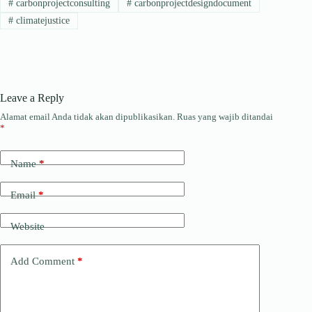
#
carbonprojectconsulting
#
carbonprojectdesigndocument
#
climatejustice
Leave a Reply
Alamat email Anda tidak akan dipublikasikan.
Ruas yang wajib ditandai
*
Name
*
Email
*
Website
Add Comment
*