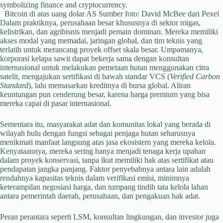
Bitcoin di atas uang dolar AS Sumber foto: David McBee dari Pexel
Dalam praktiknya, perusahaan besar khususnya di sektor migas,
kelistrikan, dan agribisnis menjadi pemain dominan. Mereka memiliki
akses modal yang memadai, jaringan global, dan tim teknis yang
terlatih untuk merancang proyek offset skala besar. Umpamanya,
korporasi kelapa sawit dapat bekerja sama dengan konsultan
internasional untuk melakukan pemetaan hutan menggunakan citra
satelit, mengajukan sertifikasi di bawah standar VCS (
Verified Carbon
Standard
), lalu memasarkan kreditnya di bursa global. Aliran
keuntungan pun cenderung besar, karena harga premium yang bisa
mereka capai di pasar internasional.
Sementara itu, masyarakat adat dan komunitas lokal yang berada di
wilayah hulu dengan fungsi sebagai penjaga hutan seharusnya
menikmati manfaat langsung atas jasa ekosistem yang mereka kelola.
Kenyataannya, mereka sering hanya menjadi tenaga kerja upahan
dalam proyek konservasi, tanpa ikut memiliki hak atas sertifikat atau
pendapatan jangka panjang. Faktor penyebabnya antara lain adalah
rendahnya kapasitas teknis dalam verifikasi emisi, minimnya
keterampilan negosiasi harga, dan tumpang tindih tata kelola lahan
antara pemerintah daerah, perusahaan, dan pengakuan hak adat.
Peran perantara seperti LSM, konsultan lingkungan, dan investor juga