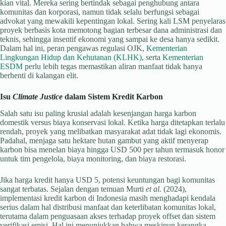
kian vital. Mereka sering bertindak sebagai penghubung antara
komunitas dan korporasi, namun tidak selalu berfungsi sebagai
advokat yang mewakili kepentingan lokal. Sering kali LSM penyelaras
proyek berbasis kota memotong bagian terbesar dana administrasi dan
teknis, sehingga insentif ekonomi yang sampai ke desa hanya sedikit.
Dalam hal ini, peran pengawas regulasi OJK,
Kementerian
Lingkungan Hidup dan Kehutanan (KLHK)
, serta
Kementerian
ESDM
perlu lebih tegas memastikan aliran manfaat tidak hanya
berhenti di kalangan elit.
Isu
Climate Justice
dalam Sistem Kredit Karbon
Salah satu isu paling krusial adalah kesenjangan harga karbon
domestik versus biaya konservasi lokal. Ketika harga ditetapkan terlalu
rendah, proyek yang melibatkan masyarakat adat tidak lagi ekonomis.
Padahal, menjaga satu hektare hutan gambut yang aktif menyerap
karbon bisa menelan biaya hingga USD 500 per tahun termasuk honor
untuk tim pengelola, biaya monitoring, dan biaya restorasi.
Jika harga kredit hanya USD 5, potensi keuntungan bagi komunitas
sangat terbatas. Sejalan dengan temuan Murti
et al.
(2024),
implementasi kredit karbon di Indonesia masih menghadapi kendala
serius dalam hal distribusi manfaat dan keterlibatan komunitas lokal,
terutama dalam penguasaan akses terhadap proyek offset dan sistem
verifikasi emisi. Hal ini menunjukkan bahwa meskipun kerangka