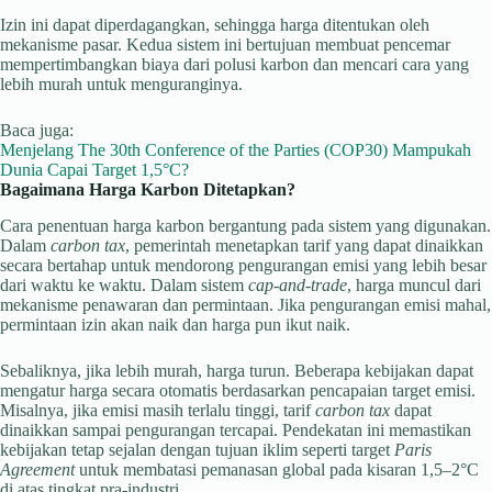
Izin ini dapat diperdagangkan, sehingga harga ditentukan oleh
mekanisme pasar. Kedua sistem ini bertujuan membuat pencemar
mempertimbangkan biaya dari polusi karbon dan mencari cara yang
lebih murah untuk menguranginya.
Baca juga:
Menjelang The 30th Conference of the Parties (COP30) Mampukah
Dunia Capai Target 1,5°C?
Bagaimana Harga Karbon Ditetapkan?
Cara penentuan harga karbon bergantung pada sistem yang digunakan.
Dalam
carbon tax
, pemerintah menetapkan tarif yang dapat dinaikkan
secara bertahap untuk mendorong pengurangan emisi yang lebih besar
dari waktu ke waktu. Dalam sistem
cap-and-trade
, harga muncul dari
mekanisme penawaran dan permintaan. Jika pengurangan emisi mahal,
permintaan izin akan naik dan harga pun ikut naik.
Sebaliknya, jika lebih murah, harga turun. Beberapa kebijakan dapat
mengatur harga secara otomatis berdasarkan pencapaian target emisi.
Misalnya, jika emisi masih terlalu tinggi, tarif
carbon tax
dapat
dinaikkan sampai pengurangan tercapai. Pendekatan ini memastikan
kebijakan tetap sejalan dengan tujuan iklim seperti target
Paris
Agreement
untuk membatasi pemanasan global pada kisaran 1,5–2°C
di atas tingkat pra-industri.