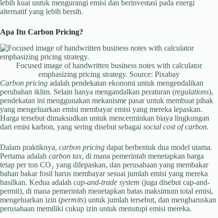
lebih kuat untuk mengurangi emisi dan berinvestasi pada energi
alternatif yang lebih bersih.
Apa Itu Carbon Pricing?
Focused image of handwritten business notes with calculator
emphasizing pricing strategy. Source: Pixabay
Carbon pricing
adalah pendekatan ekonomi untuk mengendalikan
perubahan iklim. Selain hanya mengandalkan peraturan (
regulations
),
pendekatan ini menggunakan mekanisme pasar untuk membuat pihak
yang mengeluarkan emisi membayar emisi yang mereka lepaskan.
Harga tersebut dimaksudkan untuk mencerminkan biaya lingkungan
dari emisi karbon, yang sering disebut sebagai
social cost of carbon.
Dalam praktiknya,
carbon pricing
dapat berbentuk dua model utama.
Pertama adalah
carbon tax,
di mana pemerintah menetapkan harga
tetap per ton CO₂ yang dilepaskan, dan perusahaan yang membakar
bahan bakar fosil harus membayar sesuai jumlah emisi yang mereka
hasilkan. Kedua adalah
cap-and-trade system
(juga disebut cap-and-
permit), di mana pemerintah menetapkan batas maksimum total emisi,
mengeluarkan izin (
permits
) untuk jumlah tersebut, dan mengharuskan
perusahaan memiliki cukup izin untuk menutupi emisi mereka.