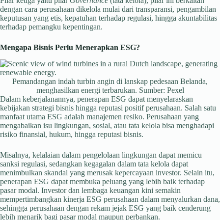
Pilar ketiga yaitu pilar
Governance
(tata kelola), pilar ini berkaitan
dengan cara perusahaan dikelola mulai dari transparansi, pengambilan
keputusan yang etis, kepatuhan terhadap regulasi, hingga akuntabilitas
terhadap pemangku kepentingan.
Mengapa Bisnis Perlu Menerapkan ESG?
Pemandangan indah turbin angin di lanskap pedesaan Belanda,
menghasilkan energi terbarukan. Sumber: Pexel
Dalam keberjalanannya, penerapan ESG dapat menyelaraskan
kebijakan strategi bisnis hingga reputasi positif perusahaan. Salah satu
manfaat utama ESG adalah manajemen resiko. Perusahaan yang
mengabaikan isu lingkungan, sosial, atau tata kelola bisa menghadapi
risiko finansial, hukum, hingga reputasi bisnis.
Misalnya, kelalaian dalam pengelolaan lingkungan dapat memicu
sanksi regulasi, sedangkan kegagalan dalam tata kelola dapat
menimbulkan skandal yang merusak kepercayaan investor. Selain itu,
penerapan ESG dapat membuka peluang yang lebih baik terhadap
pasar modal. Investor dan lembaga keuangan kini semakin
mempertimbangkan kinerja ESG perusahaan dalam menyalurkan dana,
sehingga perusahaan dengan rekam jejak ESG yang baik cenderung
lebih menarik bagi pasar modal maupun perbankan.