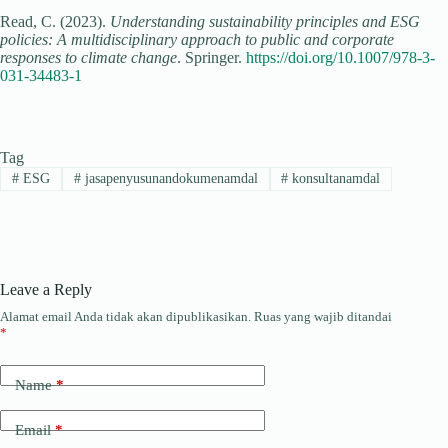
Read, C. (2023).
Understanding sustainability principles and ESG
policies: A multidisciplinary approach to public and corporate
responses to climate change
. Springer.
https://doi.org/10.1007/978-3-
031-34483-1
Tag
#
ESG
#
jasapenyusunandokumenamdal
#
konsultanamdal
Leave a Reply
Alamat email Anda tidak akan dipublikasikan.
Ruas yang wajib ditandai
*
Name
*
Email
*