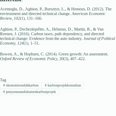
Acemoglu, D., Aghion, P., Bursztyn, L., & Hemous, D. (2012). The
environment and directed technical change.
American Economic
Review, 102
(1), 131–166.
Aghion, P., Dechezleprêtre, A., Hémous, D., Martin, R., & Van
Reenen, J. (2016). Carbon taxes, path dependency, and directed
technical change: Evidence from the auto industry.
Journal of Political
Economy, 124
(1), 1–51.
Bowen, A., & Hepburn, C. (2014). Green growth: An assessment.
Oxford Review of Economic Policy, 30
(3), 407–422.
Tag
#
ekonomirendahkarbon
#
karbonprojekkonsultan
#
penyusunandokumenkarbonprojek