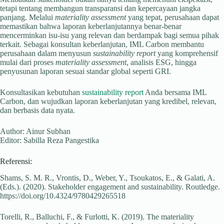
tetapi tentang membangun transparansi dan kepercayaan jangka
panjang. Melalui
materiality assessment
yang tepat, perusahaan dapat
memastikan bahwa laporan keberlanjutannya benar-benar
mencerminkan isu-isu yang relevan dan berdampak bagi semua pihak
terkait. Sebagai konsultan keberlanjutan, IML Carbon membantu
perusahaan dalam menyusun
sustainability report
yang komprehensif
mulai dari proses
materiality assessment
, analisis ESG, hingga
penyusunan laporan sesuai standar global seperti GRI.
Konsultasikan kebutuhan
sustainability report
Anda bersama IML
Carbon, dan wujudkan laporan keberlanjutan yang kredibel, relevan,
dan berbasis data nyata.
Author: Ainur Subhan
Editor: Sabilla Reza Pangestika
Referensi:
Shams, S. M. R., Vrontis, D., Weber, Y., Tsoukatos, E., & Galati, A.
(Eds.). (2020). Stakeholder engagement and sustainability. Routledge.
https://doi.org/10.4324/9780429265518
Torelli, R., Balluchi, F., & Furlotti, K. (2019). The materiality