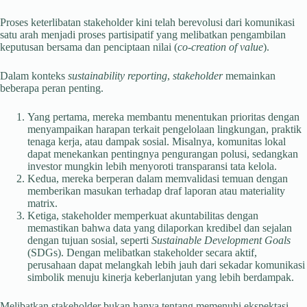
Proses keterlibatan stakeholder kini telah berevolusi dari komunikasi
satu arah menjadi proses partisipatif yang melibatkan pengambilan
keputusan bersama dan penciptaan nilai (
co-creation of value
).
Dalam konteks
sustainability reporting
,
stakeholder
memainkan
beberapa peran penting.
Yang pertama, mereka membantu menentukan prioritas dengan
menyampaikan harapan terkait pengelolaan lingkungan, praktik
tenaga kerja, atau dampak sosial. Misalnya, komunitas lokal
dapat menekankan pentingnya pengurangan polusi, sedangkan
investor mungkin lebih menyoroti transparansi tata kelola.
Kedua, mereka berperan dalam memvalidasi temuan dengan
memberikan masukan terhadap draf laporan atau materiality
matrix.
Ketiga, stakeholder memperkuat akuntabilitas dengan
memastikan bahwa data yang dilaporkan kredibel dan sejalan
dengan tujuan sosial, seperti
Sustainable Development Goals
(SDGs). Dengan melibatkan stakeholder secara aktif,
perusahaan dapat melangkah lebih jauh dari sekadar komunikasi
simbolik menuju kinerja keberlanjutan yang lebih berdampak.
Melibatkan stakeholder bukan hanya tentang memenuhi ekspektasi,