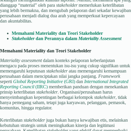
dianggap “material” oleh para
stakeholder
memerlukan keterlibatan
yang lebih bermakna, dan mengubah pelaporan dari sekadar kewajiban
perusahaan menjadi dialog dua arah yang memperkuat kepercayaan
dan akuntabilitas.
Memahami Materiality dan Teori Stakeholder
Stakeholder
dan Perannya dalam
Materiality Assessment
Memahami Materiality dan Teori Stakeholder
Materiality assessment
dalam konteks pelaporan keberlanjutan
mengacu pada proses menentukan isu-isu yang cukup signifikan untuk
memengaruhi keputusan
stakeholder
atau memengaruhi kemampuan
perusahaan dalam menciptakan nilai jangka panjang.
Framework
seperti
Global Reporting Initiative
(GRI)
dan
International Integrated
Reporting Council
(IIRC)
memberikan panduan dengan menekankan
prinsip keterlibatan
stakeholder
. Organisasi/perusahaan harus
menyeimbangkan kepentingan berbagai kelompok
stakeholder
, tidak
hanya pemegang saham, tetapi juga karyawan, pelanggan, pemasok,
komunitas, hingga regulator.
Keterlibatan
stakeholder
juga bukan hanya kewajiban etis, melainkan
kebutuhan strategis untuk meningkatkan kinerja dan legitimasi
perusahaan. Keterlibatan
stakeholder
yang efektif dapat memperbaiki